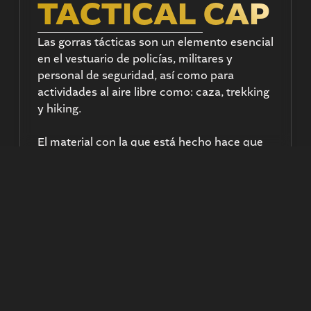
TACTICAL CAP
Las gorras tácticas son un elemento esencial
en el vestuario de policías, militares y
personal de seguridad, así como para
actividades al aire libre como: caza, trekking
y hiking.
El material con la que está hecho hace que
sea de uso rudo, no se rasgue o desgaste
fácilmente.
Comodidad
,
Gorra
,
Hombre
,
Mujer
,
Protección
,
Táctica